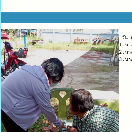
 วัน 
1.น.ส
2.นาง
3.นา