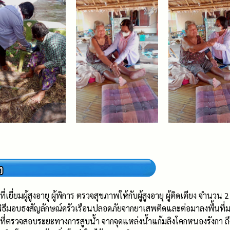
ที่เยี่ยมผู้สูงอายุ ผู้พิการ ตรวจสุขภาพให้กับผู้สูงอายุ ผู้ติดเตียง จำนวน 
ิธีมอบธงสัญลักษณ์ครัวเรือนปลอดภัยจากยาเสพติดและต่อมาลงพื้นที่มอ
นที่ตรวจสอบระยะทางการสูบน้ำ จากจุดแหล่งน้ำแก้มลิงโคกหนองรังกา ถ