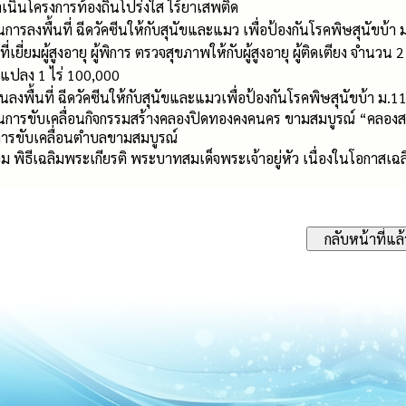
เนินโครงการท้องถิ่นโปร่งใส ไร้ยาเสพติด
นการลงพื้นที่ ฉีดวัคซีนให้กับสุนัขและแมว เพื่อป้องกันโรคพิษสุนัขบ้า 
ที่เยี่ยมผู้สูงอายุ ผู้พิการ ตรวจสุขภาพให้กับผู้สูงอายุ ผู้ติดเตียง จำนวน 
นแปลง 1 ไร่ 100,000
นลงพื้นที่ ฉีดวัคซีนให้กับสุนัขและแมวเพื่อป้องกันโรคพิษสุนัขบ้า ม.1
นการขับเคลื่อนกิจกรรมสร้างคลองปิดทองคงคนคร ขามสมบูรณ์ “คลองสวย
การขับเคลื่อนตำบลขามสมบูรณ์
่วม พิธีเฉลิมพระเกียรติ พระบาทสมเด็จพระเจ้าอยู่หัว เนื่องในโอกา