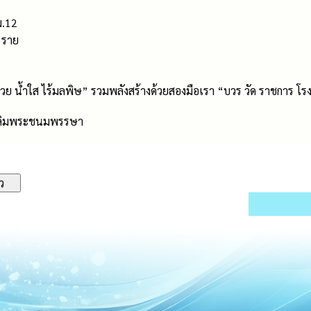
ม.12
2 ราย
1
 น้ำใส ไร้มลพิษ” รวมพลังสร้างด้วยสองมือเรา “บวร วัด ราชการ โร
สเฉลิมพระชนมพรรษา