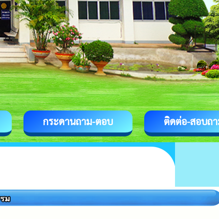
กระดานถาม-ตอบ
ติดต่อ-สอบถา