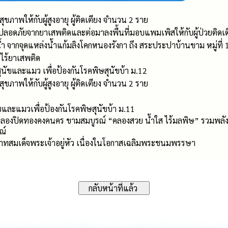
รวจสุขภาพให้กับผู้สูงอายุ ผู้ติดเตียง จำนวน 2 ราย
ปลอดภัยจากยาเสพติดและต่อมาลงพื้นที่มอบแพมเพิสให้กับผู้ป่วยติดเต
ำ จากจุดแหล่งน้ำแก้มลิงโคกหนองรังกา ถึง สระประปาบ้านขาม หมู่ที่
 ไร้ยาเสพติด
บสุนัขและแมว เพื่อป้องกันโรคพิษสุนัขบ้า ม.12
รวจสุขภาพให้กับผู้สูงอายุ ผู้ติดเตียง จำนวน 2 ราย
นัขและแมวเพื่อป้องกันโรคพิษสุนัขบ้า ม.11
งคลองปิดทองคงคนคร ขามสมบูรณ์ “คลองสวย น้ำใส ไร้มลพิษ” รวมพลังส
ณ์
ะบาทสมเด็จพระเจ้าอยู่หัว เนื่องในโอกาสเฉลิมพระชนมพรรษา