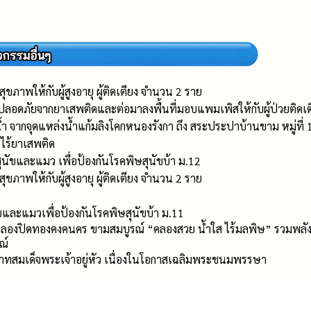
รวจสุขภาพให้กับผู้สูงอายุ ผู้ติดเตียง จำนวน 2 ราย
ปลอดภัยจากยาเสพติดและต่อมาลงพื้นที่มอบแพมเพิสให้กับผู้ป่วยติดเต
ำ จากจุดแหล่งน้ำแก้มลิงโคกหนองรังกา ถึง สระประปาบ้านขาม หมู่ที่
 ไร้ยาเสพติด
บสุนัขและแมว เพื่อป้องกันโรคพิษสุนัขบ้า ม.12
รวจสุขภาพให้กับผู้สูงอายุ ผู้ติดเตียง จำนวน 2 ราย
นัขและแมวเพื่อป้องกันโรคพิษสุนัขบ้า ม.11
งคลองปิดทองคงคนคร ขามสมบูรณ์ “คลองสวย น้ำใส ไร้มลพิษ” รวมพลังส
ณ์
ะบาทสมเด็จพระเจ้าอยู่หัว เนื่องในโอกาสเฉลิมพระชนมพรรษา