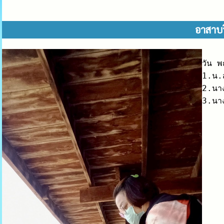
อาสาบริ
วัน พ
1.น.ส
2.นาง
3.นาง