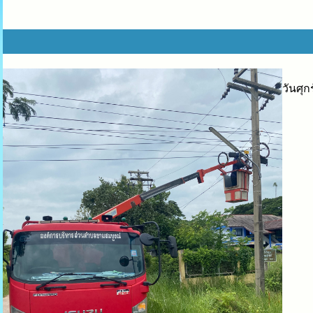
วันศุ