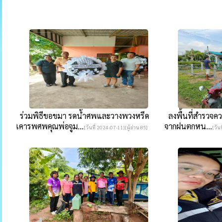
ร่วมพิธีขอขมา รดน้ำศพและวางพวงหรีด
ลงพื้นที่สำรวจคว
เคารพศพคุณพ่อจูม...
จากฝนตกหน...
[วันที่ 2024-07-11][ผู้อ่าน 85]
[วัน